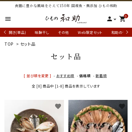
食膳に豊かな風味をそえて150年 国産魚・無添加 ひもの和助
0
menu
person
shopping_cart
開き(単品)
味醂干し
その他
Web限定セット
和助の干物
TOP
>
セット品
セット品
[ 並び順を変更 ]
-
おすすめ順
-
価格順
-
新着順
全 [8] 商品中 [1-8] 商品を表示しています
favorite
favorite