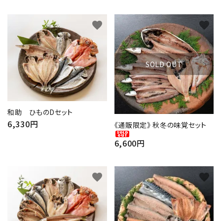
favorite
favorite
SOLD OUT
和助 ひものDセット
6,330円
《通販限定》 秋冬の味覚セット
6,600円
favorite
favorite