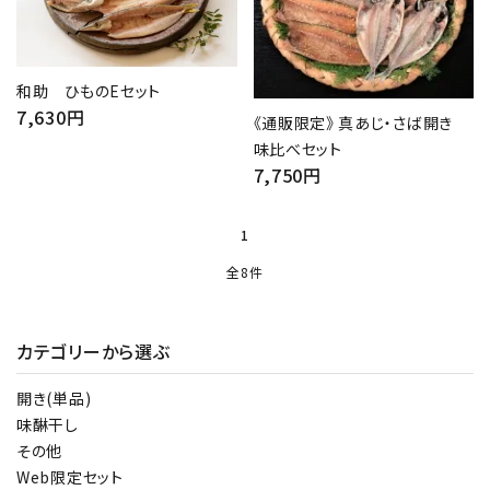
close
キーワード
和助 ひものEセット
7,630円
《通販限定》 真あじ・さば開き
味比べセット
カテゴリー
7,750円
1
全8件
検索する
カテゴリーから選ぶ
開き(単品)
味醂干し
その他
Web限定セット