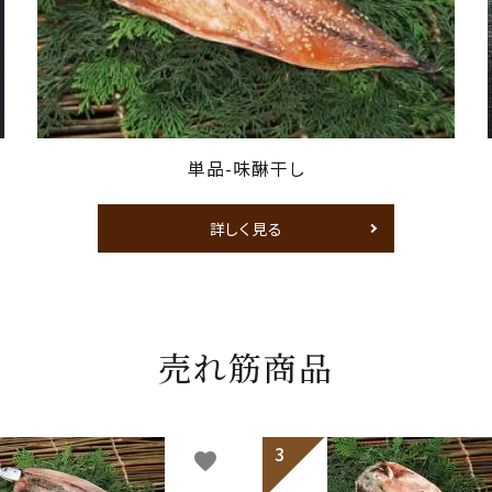
単品-味醂干し
詳しく見る
売れ筋商品
favorite