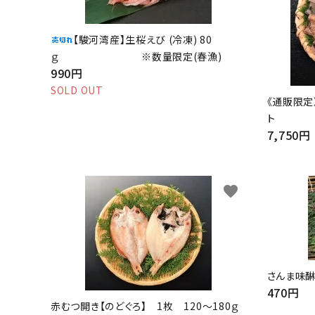
【駿河湾産】生桜えび (冷凍) 80
ｇ ※数量限定(春漁)
990円
SOLD OUT
《通販限定
ト
7,750円
favorite
さんま味醂干
470円
赤むつ開き【のどぐろ】 1枚 120～180ｇ