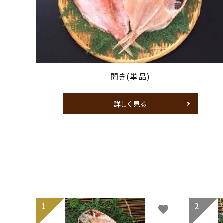
開き(単品)
詳しく見る
favorite