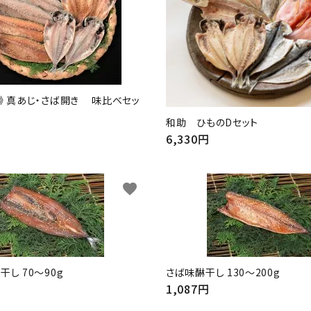
》 真あじ・さば開き 味比べセッ
和助 ひものDセット
6,330円
favorite
し 70～90g
さば味醂干し 130～200g
1,087円