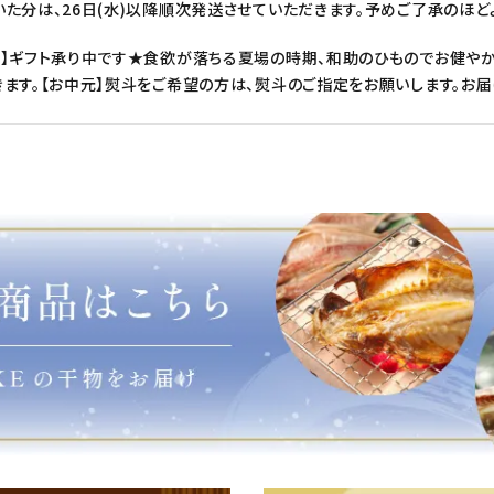
た分は、26日(水)以降順次発送させていただきます。予めご了承のほど
元】ギフト承り中です★食欲が落ちる夏場の時期、和助のひものでお健や
きます。【お中元】熨斗をご希望の方は、熨斗のご指定をお願いします。お
払い完了後、３日前後で発送いたします。
】ギフト承り中です★6月19日(金)までご注文承ります。備考欄に【父の日
もありがとう]のメッセージカードを添えて、21日(日)にお届けいたしま
ない場合がございますので、お電話でお問合せください。