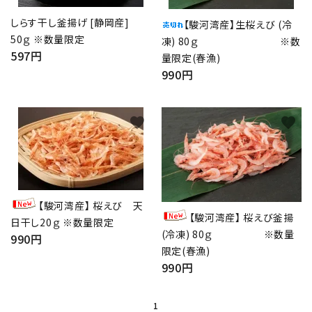
しらす干し釜揚げ [静岡産]
【駿河湾産】生桜えび (冷
50ｇ ※数量限定
凍) 80ｇ ※数
597円
量限定(春漁)
990円
favorite
favorite
【駿河湾産】 桜えび 天
【駿河湾産】 桜えび釜揚
日干し20ｇ ※数量限定
(冷凍) 80ｇ ※数量
990円
限定(春漁)
990円
1