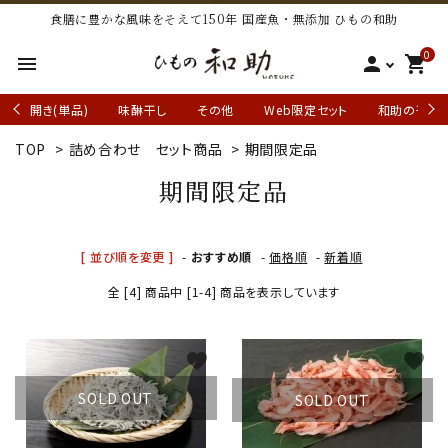
食膳に豊かな風味をそえて150年 国産魚・無添加 ひもの和助
0
menu
person
shopping_cart
開き(単品)
味醂干し
その他
Web限定セット
和助の干物
TOP
>
詰め合わせ セット商品
>
期間限定品
期間限定品
[ 並び順を変更 ]
-
おすすめ順
-
価格順
-
新着順
全 [4] 商品中 [1-4] 商品を表示しています
favorite
favorite
SOLD OUT
SOLD OUT