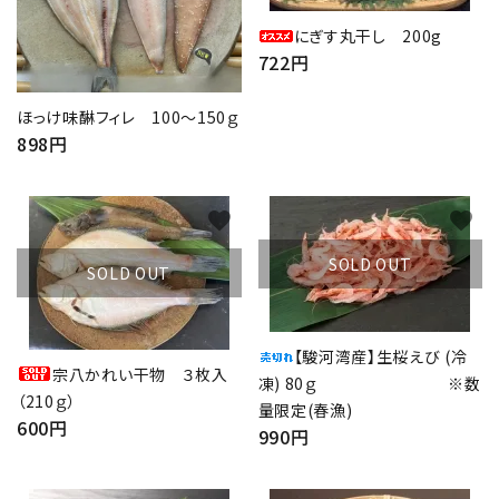
にぎす丸干し 200g
722円
ほっけ味醂フィレ 100～150ｇ
898円
favorite
favorite
SOLD OUT
SOLD OUT
【駿河湾産】生桜えび (冷
宗八かれい干物 ３枚入
凍) 80ｇ ※数
（210ｇ）
量限定(春漁)
600円
990円