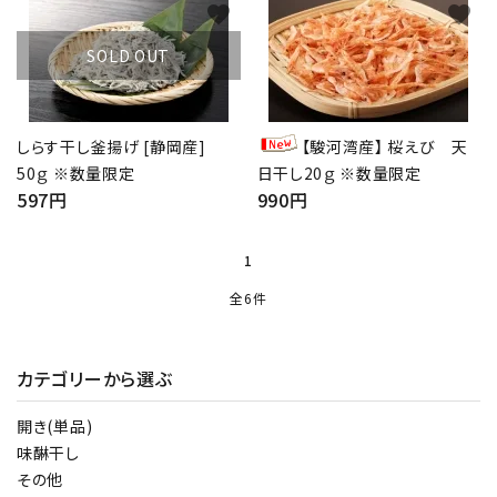
favorite
favorite
SOLD OUT
しらす干し釜揚げ [静岡産]
【駿河湾産】 桜えび 天
50ｇ ※数量限定
日干し20ｇ ※数量限定
597円
990円
1
close
全6件
キーワード
カテゴリーから選ぶ
カテゴリー
開き(単品)
味醂干し
その他