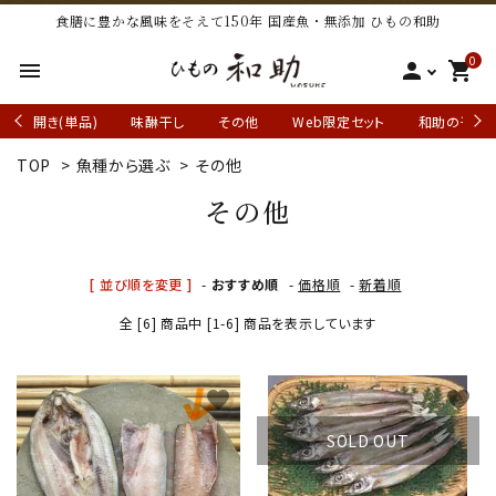
食膳に豊かな風味をそえて150年 国産魚・無添加 ひもの和助
0
menu
person
shopping_cart
開き(単品)
味醂干し
その他
Web限定セット
和助の干物
TOP
>
魚種から選ぶ
>
その他
その他
[ 並び順を変更 ]
-
おすすめ順
-
価格順
-
新着順
全 [6] 商品中 [1-6] 商品を表示しています
favorite
favorite
SOLD OUT