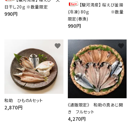
【駿河湾産】 桜えび釜揚
日干し20ｇ ※数量限定
(冷凍) 80ｇ ※数量
990円
限定(春漁)
990円
favorite
favorite
和助 ひものAセット
《通販限定》 和助の真あじ開
2,870円
き フルセット
4,270円