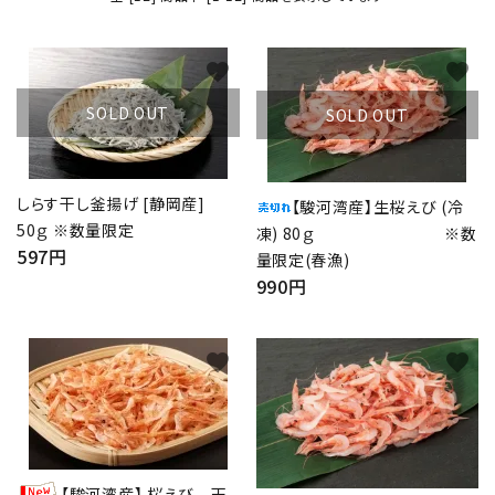
favorite
favorite
SOLD OUT
SOLD OUT
しらす干し釜揚げ [静岡産]
【駿河湾産】生桜えび (冷
50ｇ ※数量限定
凍) 80ｇ ※数
597円
量限定(春漁)
990円
favorite
favorite
【駿河湾産】 桜えび 天