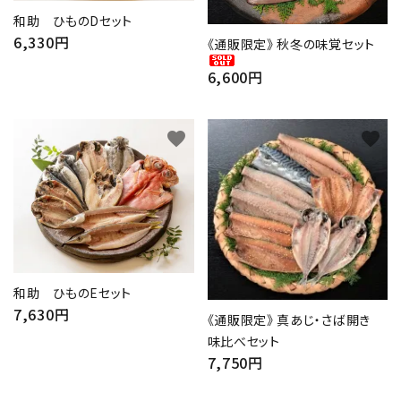
和助 ひものDセット
6,330円
カテゴリー
《通販限定》 秋冬の味覚セット
6,600円
favorite
favorite
検索する
和助 ひものEセット
7,630円
《通販限定》 真あじ・さば開き
味比べセット
7,750円