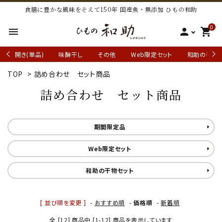
食膳に豊かな風味をそえて150年 国産魚・無添加 ひもの和助
0
menu
person
shopping_cart
開き(単品)
味醂干し
その他
Web限定セット
和助の干物
TOP
>
詰め合わせ セット商品
詰め合わせ セット商品
期間限定品
Web限定セット
和助の干物セット
[ 並び順を変更 ]
-
おすすめ順
-
価格順
-
新着順
全 [12] 商品中 [1-12] 商品を表示しています