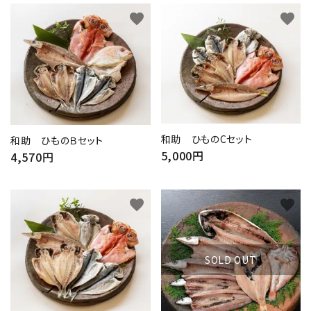
favorite
favorite
和助 ひものCセット
和助 ひものＢセット
5,000円
4,570円
favorite
favorite
close
SOLD OUT
キーワード