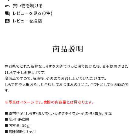
買い物を続ける
undo
レビューを見る(0件)
forum
レビューを投稿
rate_review
商品説明
静岡県でとれた新鮮なしらすを大釜でさっと湯であげた後、若干乾燥させた
【しらす干し釜揚げ】です。
冷凍品ですので、解凍後、そのままお召し上がりいただけます。
しらす丼や大根おろしと合わせておつまみの１品に、ギフトとしてもお勧めで
す。
※写真はイメージです。実際の内容量とは異なります。
■原材料名：しらす（真いわし・カタクチイワシ・その他）国産、食塩
■産地：静岡県
■内容量：50ｇ
■賞味期限：１ヶ月