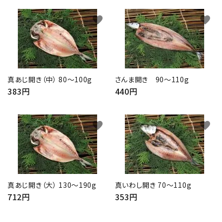
favorite
favorite
真あじ開き（中） 80～100g
さんま開き 90～110g
383円
440円
favorite
favorite
真あじ開き（大） 130～190g
真いわし開き 70～110g
712円
353円