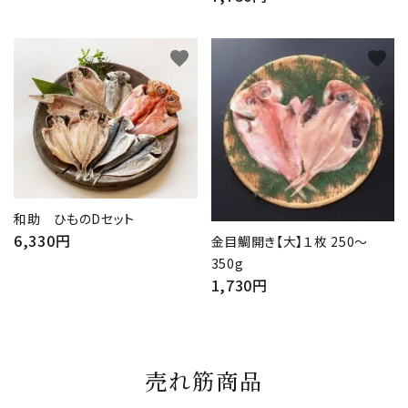
favorite
favorite
和助 ひものDセット
6,330円
金目鯛開き【大】１枚 250～
350g
1,730円
売れ筋商品