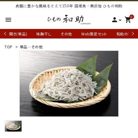
食膳に豊かな風味をそえて150年 国産魚・無添加 ひもの和助
0
menu
person
shopping_cart
開き(単品)
味醂干し
その他
Web限定セット
和助の干物
TOP
>
単品―その他