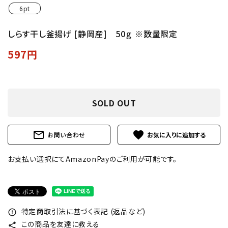
6pt
しらす干し釜揚げ [静岡産] 50ｇ ※数量限定
597円
SOLD OUT
mail_outline
favorite
お問い合わせ
お支払い選択にてAmazonPayのご利用が可能です。
特定商取引法に基づく表記 (返品など)
error_outline
この商品を友達に教える
share