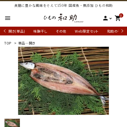
食膳に豊かな風味をそえて150年 国産魚・無添加 ひもの和助
0
menu
person
shopping_cart
開き(単品)
味醂干し
その他
Web限定セット
和助の干物
TOP
>
単品―開き