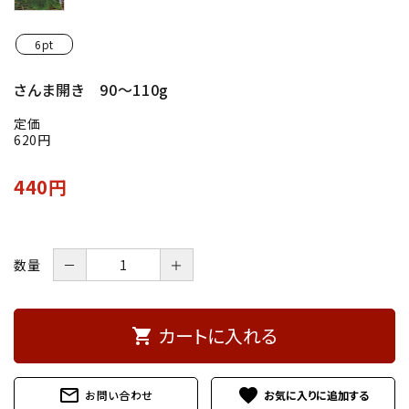
6pt
さんま開き 90～110g
定価
620円
440円
数量
－
＋
カートに入れる
shopping_cart
mail_outline
favorite
お問い合わせ