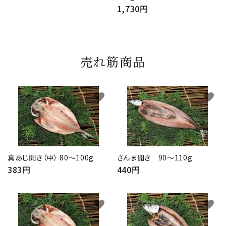
1,730円
売れ筋商品
favorite
favorite
真あじ開き（中） 80～100g
さんま開き 90～110g
383円
440円
favorite
favorite