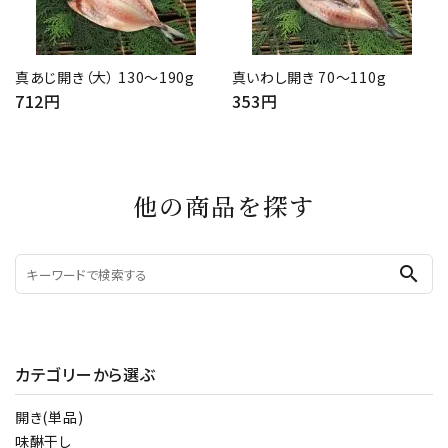
真あじ開き（大） 130～190g
真いわし開き 70～110g
712円
353円
他の商品を探す
search
カテゴリーから選ぶ
開き(単品)
味醂干し