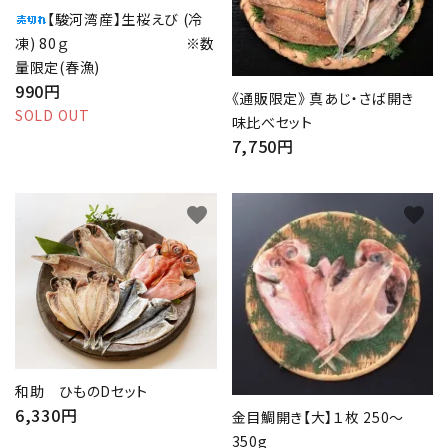
【駿河湾産】生桜えび (冷
凍) 80ｇ ※数
量限定(春漁)
990円
《通販限定》 真あじ・さば開き
SOLD OUT
味比べセット
7,750円
favorite
favorite
和助 ひものDセット
6,330円
金目鯛開き【大】１枚 250～
350g