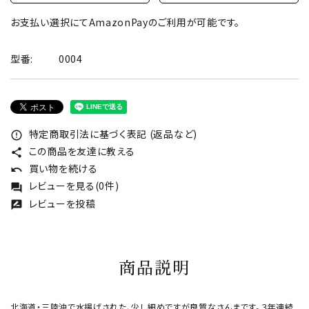
お支払い選択にてAmazonPayのご利用が可能です。
型番:
0004
特定商取引法に基づく表記 (返品など)
error_outline
この商品を友達に教える
share
買い物を続ける
undo
レビューを見る(0件)
forum
レビューを投稿
rate_review
商品説明
北海道・三陸沖で水揚げされた、少し細めですが良質なさんまです。３年連続