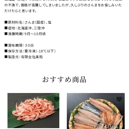
の不漁で、価格が高騰してしまいましたが、久しぶりのさんまをお愉しみいた
だけたらと思います。
■原材料名：さんま（国産）、塩
■産地：北海道沖、三陸沖
■漁獲時期：9月～10月頃
■賞味期限：３０日
■保存方法：要冷凍（-18℃以下）
■製造元：有限会社奥和
おすすめ商品
favorite
favorite