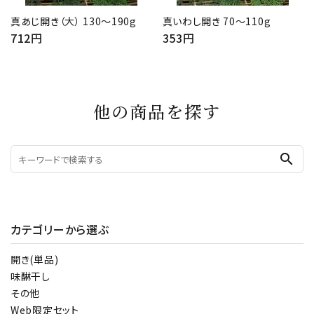
真あじ開き（大） 130～190g
真いわし開き 70～110g
712円
353円
他の商品を探す
search
カテゴリーから選ぶ
開き(単品)
味醂干し
その他
Web限定セット