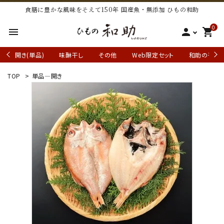
食膳に豊かな風味をそえて150年 国産魚・無添加 ひもの和助
0
menu
person
shopping_cart
開き(単品)
味醂干し
その他
Web限定セット
和助の干物
TOP
>
単品―開き