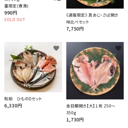
量限定(春漁)
990円
《通販限定》 真あじ・さば開き
SOLD OUT
味比べセット
7,750円
favorite
favorite
和助 ひものDセット
6,330円
金目鯛開き【大】１枚 250～
350g
1,730円