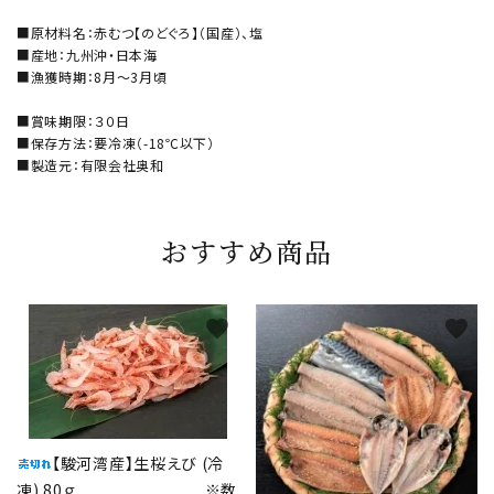
■原材料名：赤むつ【のどぐろ】（国産）、塩
■産地：九州沖・日本海
■漁獲時期：8月～3月頃
■賞味期限：３０日
■保存方法：要冷凍（-18℃以下）
■製造元：有限会社奥和
おすすめ商品
favorite
favorite
【駿河湾産】生桜えび (冷
凍) 80ｇ ※数