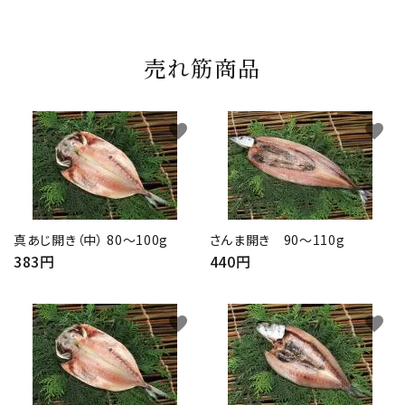
売れ筋商品
favorite
favorite
真あじ開き（中） 80～100g
さんま開き 90～110g
383円
440円
favorite
favorite