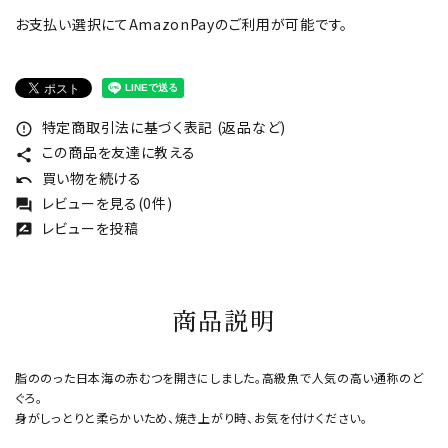
お支払い選択にてAmazonPayのご利用が可能です。
特定商取引法に基づく表記 (返品など)
error_outline
この商品を友達に教える
share
買い物を続ける
undo
レビューを見る(0件)
forum
レビューを投稿
rate_review
商品説明
脂ののった日本海の赤むつを開きにしました。高級魚で人気の高い通称のど
ぐろ。
身がしっとりと柔らかいため、焼き上がり時、お気を付けください。