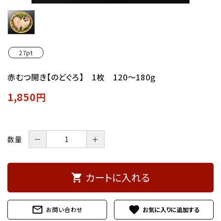
27pt
赤むつ開き【のどぐろ】 1枚 120～180ｇ
1,850円
数量
－
＋
カートに入れる
shopping_cart
mail_outline
favorite
お問い合わせ